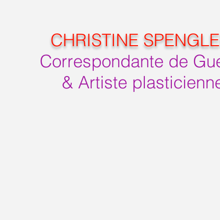
CHRISTINE SPENGL
Correspondante de Gu
& Artiste plasticienn
 Garbo
Hommage à Marlène 
Ibiza